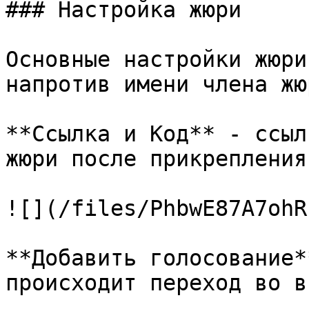
### Настройка жюри

Основные настройки жюри
напротив имени члена жюр
**Ссылка и Код** - ссыл
жюри после прикрепления
![](/files/PhbwE87A7ohR
**Добавить голосование*
происходит переход во в