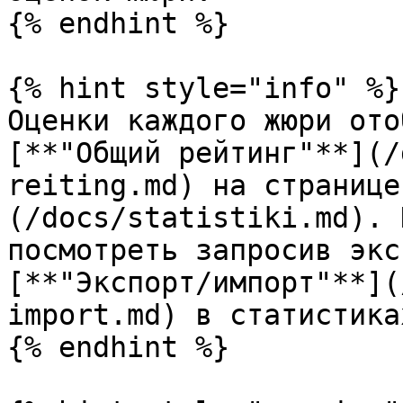
{% endhint %}

{% hint style="info" %}

Оценки каждого жюри ото
[**"Общий рейтинг"**](/
reiting.md) на странице
(/docs/statistiki.md). 
посмотреть запросив экс
[**"Экспорт/импорт"**](
import.md) в статистиках
{% endhint %}
