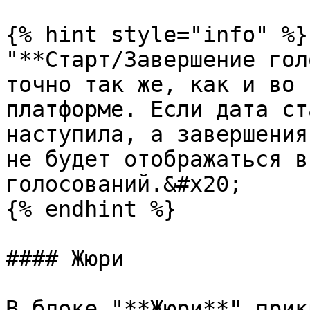
{% hint style="info" %}

"**Старт/Завершение гол
точно так же, как и во 
платформе. Если дата ст
наступила, а завершения
не будет отображаться в
голосований.&#x20;

{% endhint %}

#### Жюри

В блоке "**Жюри**" прик