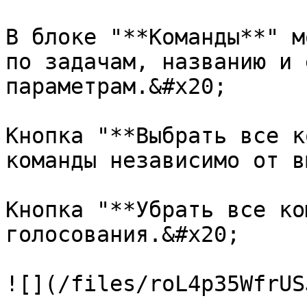
В блоке "**Команды**" м
по задачам, названию и 
параметрам.&#x20;

Кнопка "**Выбрать все к
команды независимо от в
Кнопка "**Убрать все ко
голосования.&#x20;

![](/files/roL4p35WfrUS