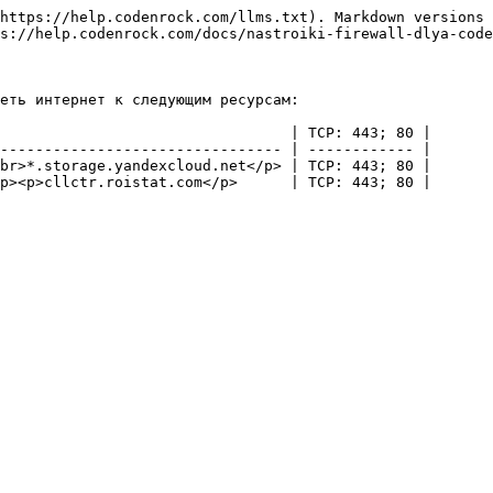
https://help.codenrock.com/llms.txt). Markdown versions 
s://help.codenrock.com/docs/nastroiki-firewall-dlya-code
еть интернет к следующим ресурсам:

                                 | TCP: 443; 80 |

-------------------------------- | ------------ |

br>*.storage.yandexcloud.net</p> | TCP: 443; 80 |
