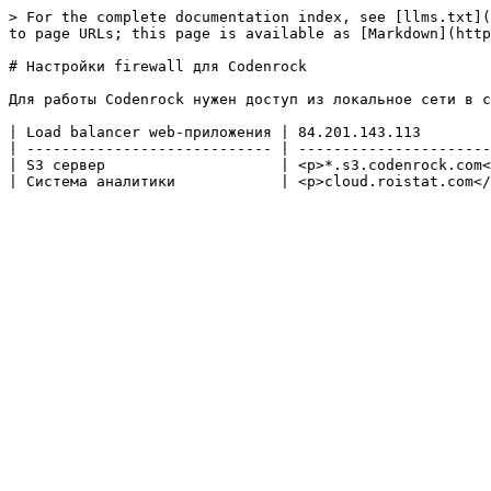
> For the complete documentation index, see [llms.txt](
to page URLs; this page is available as [Markdown](http
# Настройки firewall для Codenrock

Для работы Codenrock нужен доступ из локальное сети в с
| Load balancer web-приложения | 84.201.143.113        
| ---------------------------- | ----------------------
| S3 сервер                    | <p>*.s3.codenrock.com<